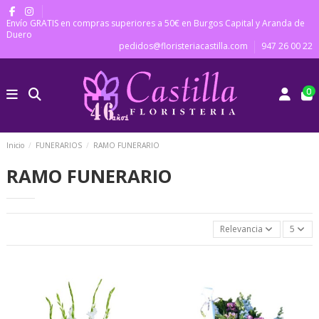
Envío GRATIS en compras superiores a 50€ en Burgos Capital y Aranda de
Duero
pedidos@floristeriacastilla.com
947 26 00 22
0
Inicio
FUNERARIOS
RAMO FUNERARIO
RAMO FUNERARIO
Relevancia
5