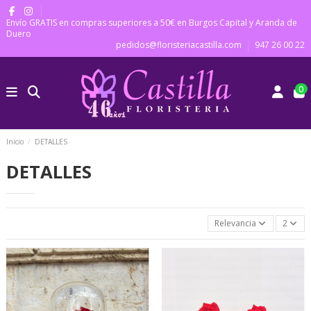
Envío GRATIS en compras superiores a 50€ en Burgos Capital y Aranda de
Duero
pedidos@floristeriacastilla.com
947 26 00 22
0
Inicio
DETALLES
DETALLES
Relevancia
2