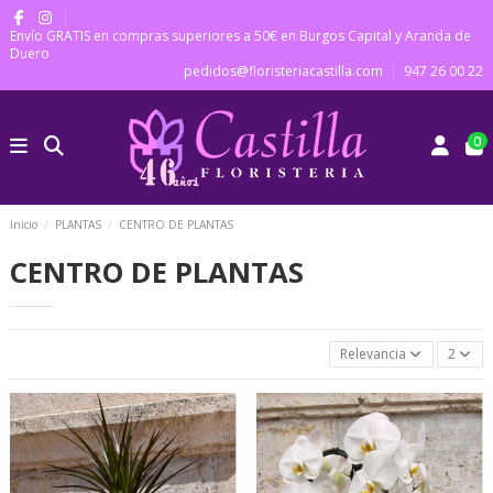
Envío GRATIS en compras superiores a 50€ en Burgos Capital y Aranda de
Duero
pedidos@floristeriacastilla.com
947 26 00 22
0
Inicio
PLANTAS
CENTRO DE PLANTAS
CENTRO DE PLANTAS
Relevancia
2