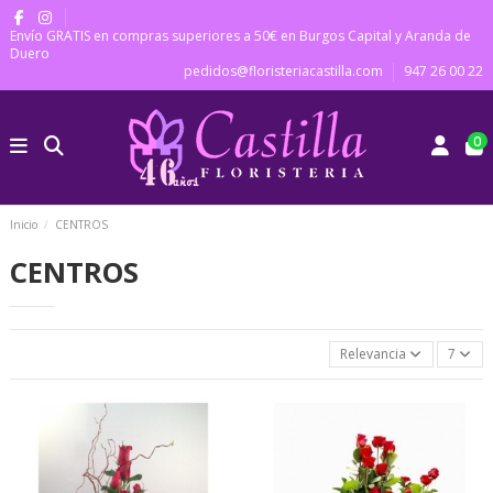
Envío GRATIS en compras superiores a 50€ en Burgos Capital y Aranda de
Duero
pedidos@floristeriacastilla.com
947 26 00 22
0
Inicio
CENTROS
CENTROS
Relevancia
7