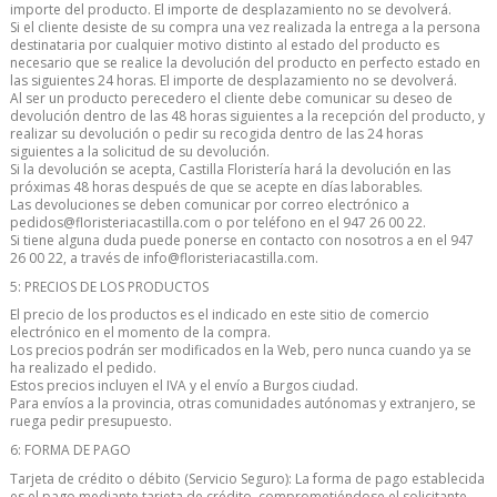
importe del producto. El importe de desplazamiento no se devolverá.
Si el cliente desiste de su compra una vez realizada la entrega a la persona
destinataria por cualquier motivo distinto al estado del producto es
necesario que se realice la devolución del producto en perfecto estado en
las siguientes 24 horas. El importe de desplazamiento no se devolverá.
Al ser un producto perecedero el cliente debe comunicar su deseo de
devolución dentro de las 48 horas siguientes a la recepción del producto, y
realizar su devolución o pedir su recogida dentro de las 24 horas
siguientes a la solicitud de su devolución.
Si la devolución se acepta, Castilla Floristería hará la devolución en las
próximas 48 horas después de que se acepte en días laborables.
Las devoluciones se deben comunicar por correo electrónico a
pedidos@floristeriacastilla.com o por teléfono en el 947 26 00 22.
Si tiene alguna duda puede ponerse en contacto con nosotros a en el 947
26 00 22, a través de info@floristeriacastilla.com.
5: PRECIOS DE LOS PRODUCTOS
El precio de los productos es el indicado en este sitio de comercio
electrónico en el momento de la compra.
Los precios podrán ser modificados en la Web, pero nunca cuando ya se
ha realizado el pedido.
Estos precios incluyen el IVA y el envío a Burgos ciudad.
Para envíos a la provincia, otras comunidades autónomas y extranjero, se
ruega pedir presupuesto.
6: FORMA DE PAGO
Tarjeta de crédito o débito (Servicio Seguro): La forma de pago establecida
es el pago mediante tarjeta de crédito, comprometiéndose el solicitante