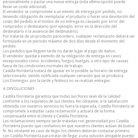
personalmente o pactar una nueva entrega (esta ultima opción puede
llevar un coste adicional).
El vendedor se compromete a un intento de entrega por pedido, no
teniendo obligación de reemplazar el producto o hacer una devolución del
costo del pedido si el motivo de no entrega es causado por error del
comprador o destinatario (por ejemplo, error en la dirección del
destinatario o la ausencia del destinatario).
Por tratarse de un producto perecedero, cualquier reclamación deberá ser
formulada en un periodo máximo de dos días desde el momento del
pedido.
Los pedidos que lleguen tarde no darán lugar al pago de daños.
El vendedor quedará eximido de su obligación de entrega en casos
excepcionales como: Accidentes, fuegos, huelgas, u otro tipo de causas
fuera de las condiciones normales de trabajo.
Castilla floristería tratará de ajustar en lo posible su horario de entrega
seleccionado, siendo notificada cualquier variación que se produzca.
Los Domingos por la tarde y festivos no se realizan entregas.
4: DEVOLUCIONES
Castilla Floristería garantiza que todas sus flores sean de la calidad
conforme a los requisitos de sus clientes. No obstante, si la satisfacción
obtenida con nuestros servicios no fuera la esperada, Castilla Floristería se
compromete a estudiar cada reclamación y actuará de la forma
consensuada entre el cliente y Castilla Floristería.
Las reclamaciones siempre serán tratadas con generosidad por Castilla
Floristería puesto que confiamos en que nuestros clientes actúan de buena
fe. No obstante en caso de litigio los clientes deberán contactar primero
con Castilla Floristería para tratar de llegar a una solución amigable puesto