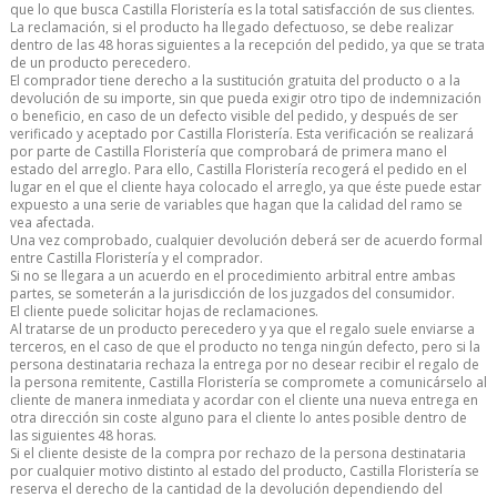
que lo que busca Castilla Floristería es la total satisfacción de sus clientes.
La reclamación, si el producto ha llegado defectuoso, se debe realizar
dentro de las 48 horas siguientes a la recepción del pedido, ya que se trata
de un producto perecedero.
El comprador tiene derecho a la sustitución gratuita del producto o a la
devolución de su importe, sin que pueda exigir otro tipo de indemnización
o beneficio, en caso de un defecto visible del pedido, y después de ser
verificado y aceptado por Castilla Floristería. Esta verificación se realizará
por parte de Castilla Floristería que comprobará de primera mano el
estado del arreglo. Para ello, Castilla Floristería recogerá el pedido en el
lugar en el que el cliente haya colocado el arreglo, ya que éste puede estar
expuesto a una serie de variables que hagan que la calidad del ramo se
vea afectada.
Una vez comprobado, cualquier devolución deberá ser de acuerdo formal
entre Castilla Floristería y el comprador.
Si no se llegara a un acuerdo en el procedimiento arbitral entre ambas
partes, se someterán a la jurisdicción de los juzgados del consumidor.
El cliente puede solicitar hojas de reclamaciones.
Al tratarse de un producto perecedero y ya que el regalo suele enviarse a
terceros, en el caso de que el producto no tenga ningún defecto, pero si la
persona destinataria rechaza la entrega por no desear recibir el regalo de
la persona remitente, Castilla Floristería se compromete a comunicárselo al
cliente de manera inmediata y acordar con el cliente una nueva entrega en
otra dirección sin coste alguno para el cliente lo antes posible dentro de
las siguientes 48 horas.
Si el cliente desiste de la compra por rechazo de la persona destinataria
por cualquier motivo distinto al estado del producto, Castilla Floristería se
reserva el derecho de la cantidad de la devolución dependiendo del