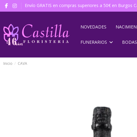
Envío GRATIS en compras superiores a 50€ en Burgos Ca
NOVEDADES
NACIMIE
FUNERARIOS
BODAS
Inicio
CAVA