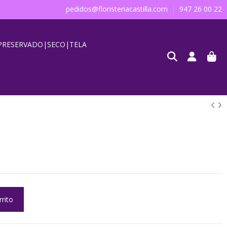
pedidos@floristeriacastilla.com
947 26 00 22
PRESERVADO|SECO|TELA
rrito