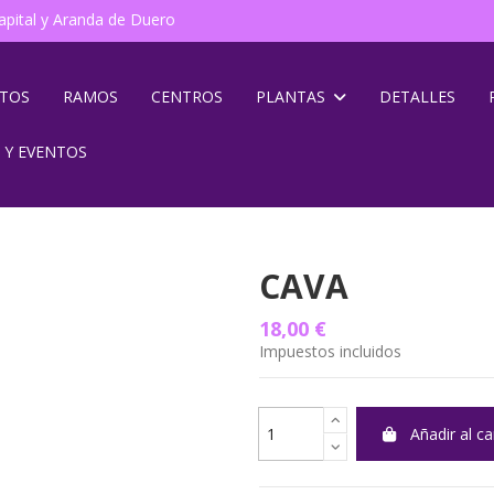
pital y Aranda de Duero
NTOS
RAMOS
CENTROS
PLANTAS
DETALLES
 Y EVENTOS
CAVA
18,00 €
Impuestos incluidos
Añadir al ca