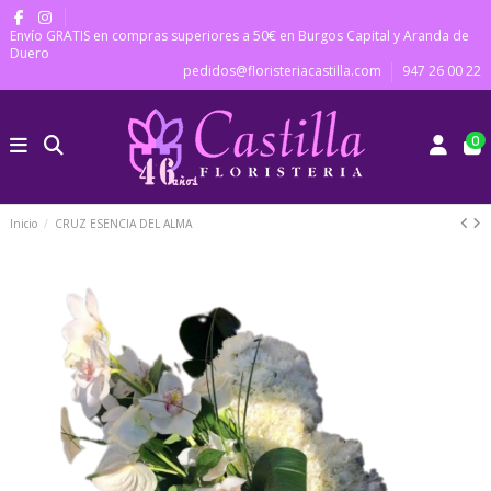
Envío GRATIS en compras superiores a 50€ en Burgos Capital y Aranda de
Duero
pedidos@floristeriacastilla.com
947 26 00 22
0
Inicio
CRUZ ESENCIA DEL ALMA