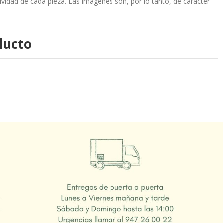
sividad de cada pieza. Las imágenes son, por lo tanto, de carácter
ducto