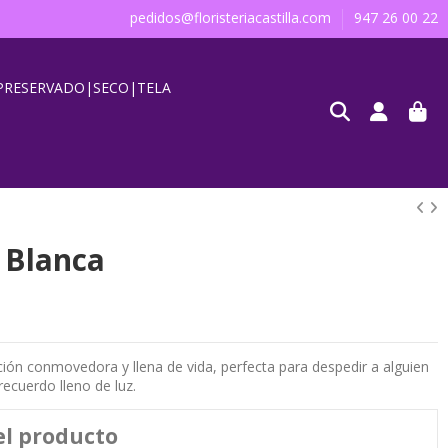
pedidos@floristeriacastilla.com
947 26 00 22
PRESERVADO|SECO|TELA
 Blanca
ión conmovedora y llena de vida, perfecta para despedir a alguien
ecuerdo lleno de luz.
el producto