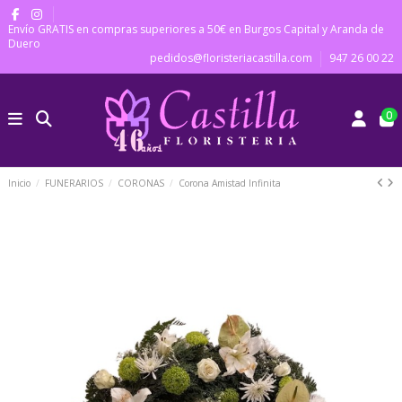
Envío GRATIS en compras superiores a 50€ en Burgos Capital y Aranda de
Duero
pedidos@floristeriacastilla.com
947 26 00 22
0
Inicio
FUNERARIOS
CORONAS
Corona Amistad Infinita