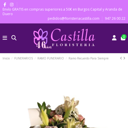
Envío GRATIS en compras superiores a 50€ en Burgos Capital y Aranda de
Duero
pedidos@floristeriacastilla.com
947 26 00 22
0
Inicio
FUNERARIOS
RAMO FUNERARIO
Ramo Recuerdo Para Siempre