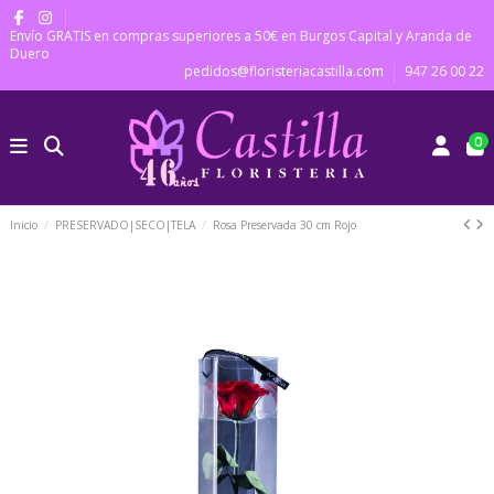
Envío GRATIS en compras superiores a 50€ en Burgos Capital y Aranda de
Duero
pedidos@floristeriacastilla.com
947 26 00 22
0
Inicio
PRESERVADO|SECO|TELA
Rosa Preservada 30 cm Rojo