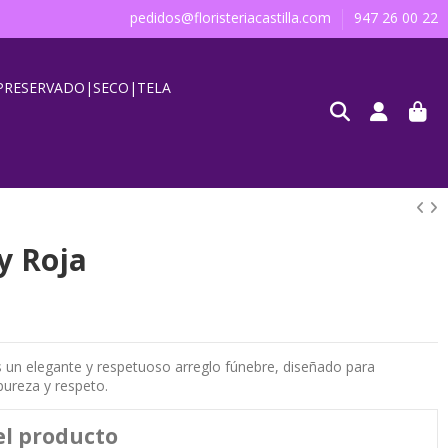
pedidos@floristeriacastilla.com
947 26 00 22
PRESERVADO|SECO|TELA
y Roja
 un elegante y respetuoso arreglo fúnebre, diseñado para
pureza y respeto.
el producto