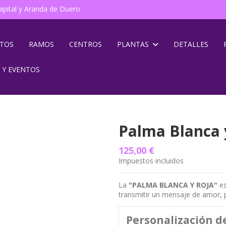
pital y Aranda de Duero
NTOS
RAMOS
CENTROS
PLANTAS
DETALLES
 Y EVENTOS
Palma Blanca 
125,00 €
Impuestos incluidos
La
"PALMA BLANCA Y ROJA"
es
transmitir un mensaje de amor, 
Personalización d