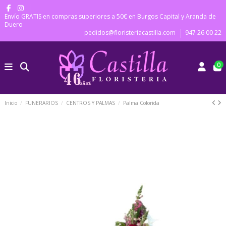
Envío GRATIS en compras superiores a 50€ en Burgos Capital y Aranda de
Duero
pedidos@floristeriacastilla.com
947 26 00 22
0
Inicio
FUNERARIOS
CENTROS Y PALMAS
Palma Colorida