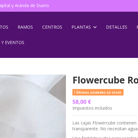
pital y Aranda de Duero
NTOS
RAMOS
CENTROS
PLANTAS
DETALLES
 Y EVENTOS
Flowercube Ro
Últimas unidades en stock
58,00 €
Impuestos incluidos
Las cajas Flowercube contienen 
transparente. No necesitan agua 