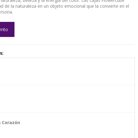
naturaleza, belleza y la energía del color. Las cajas Flowercube
dad de la naturaleza en un objeto emocional que la convierte en el
ersona.
rrito
n:
n Corazón