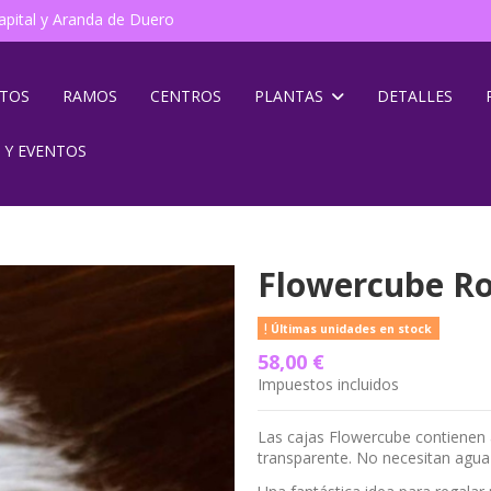
pital y Aranda de Duero
NTOS
RAMOS
CENTROS
PLANTAS
DETALLES
 Y EVENTOS
Flowercube Ro
Últimas unidades en stock
58,00 €
Impuestos incluidos
Las cajas Flowercube contienen 
transparente. No necesitan agua 