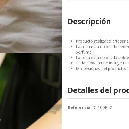
Descripción
Producto realizado artesanal
La rosa está colocada dentro
perfume.
La rosa está colocada sobre
Cada Flowercube incluye una
Dimensiones del producto: 1
Detalles del pro
Referencia
FC-100R22