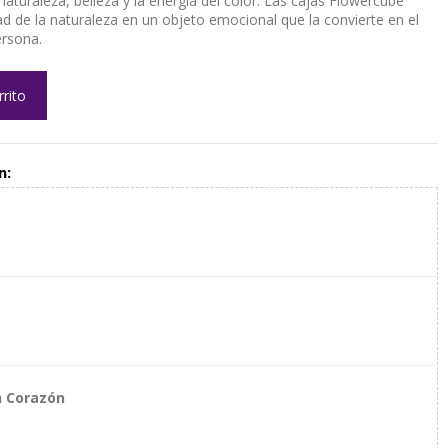
naturaleza, belleza y la energía del color. Las cajas Flowercube
dad de la naturaleza en un objeto emocional que la convierte en el
ersona.
rrito
n:
n Corazón