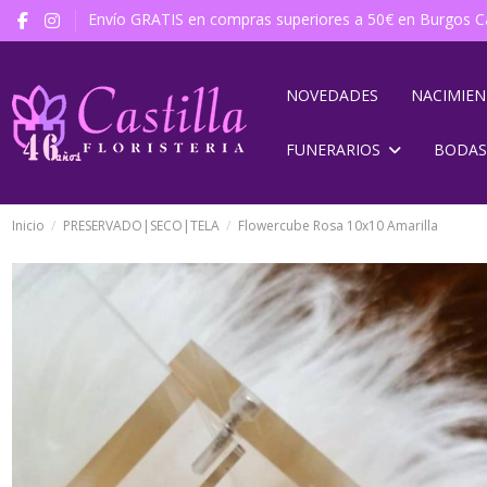
Envío GRATIS en compras superiores a 50€ en Burgos Ca
NOVEDADES
NACIMIE
FUNERARIOS
BODAS
Inicio
PRESERVADO|SECO|TELA
Flowercube Rosa 10x10 Amarilla