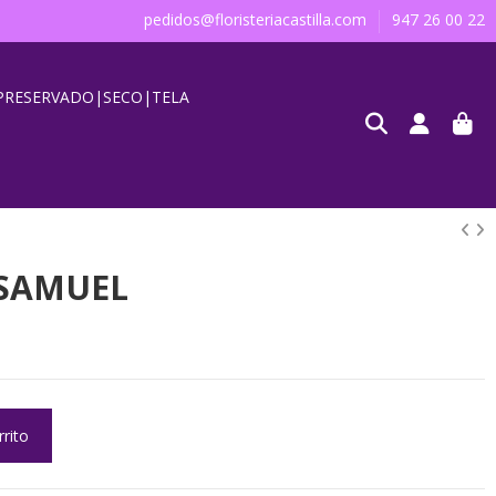
pedidos@floristeriacastilla.com
947 26 00 22
PRESERVADO|SECO|TELA
SAMUEL
rrito